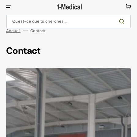
Ignorer
et
Panier
passer
au
contenu
Qu'est-ce que tu cherches ...
Accueil
Contact
Contact